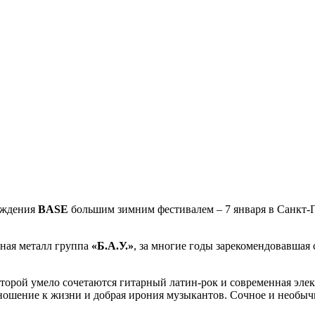
ождения
BASE
большим зимним фестивалем – 7 января в Санкт-Пе
ая металл группа
«Б.А.У.»
, за многие годы зарекомендовавшая
оторой умело сочетаются гитарный латин-рок и современная эле
тношение к жизни и добрая ирония музыкантов. Сочное и необы