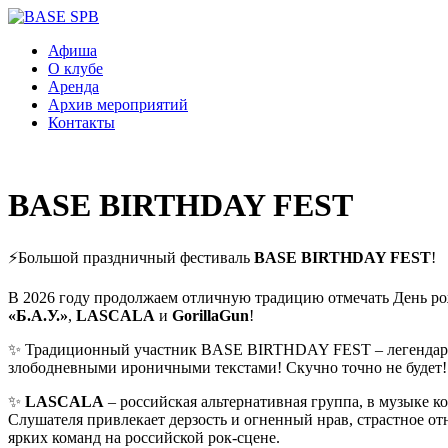
Афиша
О клубе
Аренда
Архив мероприятий
Контакты
BASE BIRTHDAY FEST
⚡Большой праздничный фестиваль
BASE BIRTHDAY FEST
!
В 2026 году продолжаем отличную традицию отмечать День р
«Б.А.У.»
,
LASCALA
и
GorillaGun
!
✨ Традиционный участник BASE BIRTHDAY FEST – легендарн
злободневными ироничными текстами! Скучно точно не будет!
✨
LASCALA
– российская альтернативная группа, в музыке к
Слушателя привлекает дерзость и огненный нрав, страстное о
ярких команд на российской рок-сцене.