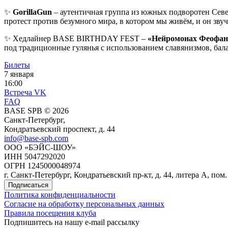
✨
GorillaGun
– аутентичная группа из южных подворотен Севе
протест против безумного мира, в котором мы живём, и он звуч
✨ Хедлайнер BASE BIRTHDAY FEST –
«Нейромонах Феофан
под традиционные гулянья с использованием славянизмов, бал
Билеты
7 января
16:00
Встреча VK
FAQ
BASE SPB © 2026
Санкт-Петербург,
Кондратьевский проспект, д. 44
info@base-spb.com
ООО «БЭЙС-ШОУ»
ИНН 5047292020
ОГРН 1245000048974
г. Санкт-Петербург, Кондратьевский пр-кт, д. 44, литера А, пом.
Подписаться
Политика конфиденциальности
Согласие на обработку персональных данных
Правила посещения клуба
Подпишитесь на нашу e-mail рассылку