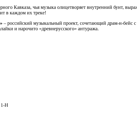
рного Кавказа, чья музыка олицетворяет внутренний бунт, выра
ит в каждом их треке!
»
– российский музыкальный проект, сочетающий драм‑н‑бейс 
алайки и нарочито «древнерусского» антуража.
 1-Н