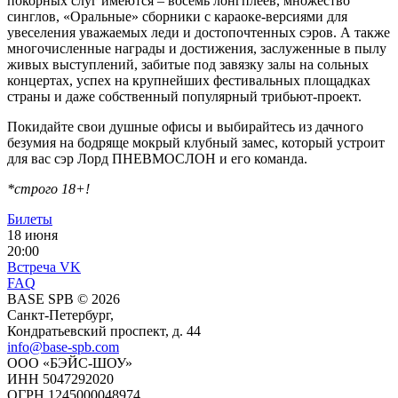
покорных слуг имеются – восемь лонгплеев, множество
синглов, «Оральные» сборники с караоке‑версиями для
увеселения уважаемых леди и достопочтенных сэров. А также
многочисленные награды и достижения, заслуженные в пылу
живых выступлений, забитые под завязку залы на сольных
концертах, успех на крупнейших фестивальных площадках
страны и даже собственный популярный трибьют‑проект.
Покидайте свои душные офисы и выбирайтесь из дачного
безумия на бодряще мокрый клубный замес, который устроит
для вас сэр Лорд ПНЕВМОСЛОН и его команда.
*cтрого 18+!
Билеты
18 июня
20:00
Встреча VK
FAQ
BASE SPB © 2026
Санкт-Петербург,
Кондратьевский проспект, д. 44
info@base-spb.com
ООО «БЭЙС-ШОУ»
ИНН 5047292020
ОГРН 1245000048974