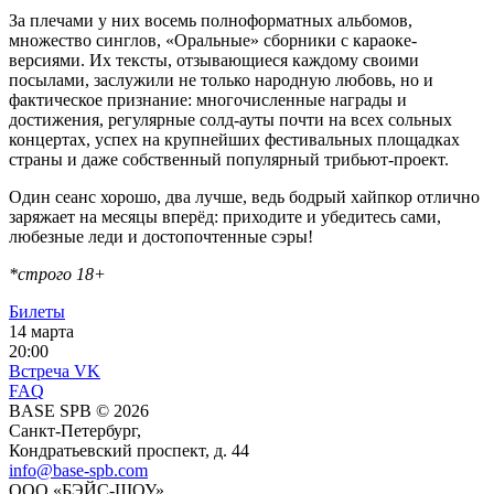
За плечами у них восемь полноформатных альбомов,
множество синглов, «Оральные» сборники с караоке-
версиями. Их тексты, отзывающиеся каждому своими
посылами, заслужили не только народную любовь, но и
фактическое признание: многочисленные награды и
достижения, регулярные солд-ауты почти на всех сольных
концертах, успех на крупнейших фестивальных площадках
страны и даже собственный популярный трибьют-проект.
Один сеанс хорошо, два лучше, ведь бодрый хайпкор отлично
заряжает на месяцы вперёд: приходите и убедитесь сами,
любезные леди и достопочтенные сэры!
*строго 18+
Билеты
14 марта
20:00
Встреча VK
FAQ
BASE SPB © 2026
Санкт-Петербург,
Кондратьевский проспект, д. 44
info@base-spb.com
ООО «БЭЙС-ШОУ»